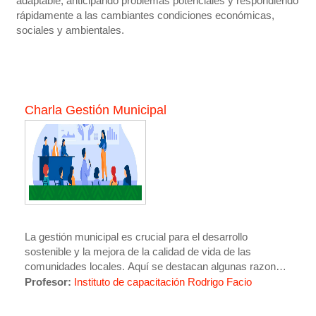
adaptable, anticipando problemas potenciales y respondiendo
rápidamente a las cambiantes condiciones económicas,
sociales y ambientales.
Charla Gestión Municipal
La gestión municipal es crucial para el desarrollo
sostenible y la mejora de la calidad de vida de las
comunidades locales. Aquí se destacan algunas razones
que subrayan su importancia:
Profesor:
Instituto de capacitación Rodrigo Facio
1.
Provisión de Servicios Básicos
La gestión municipal es responsable de asegurar la